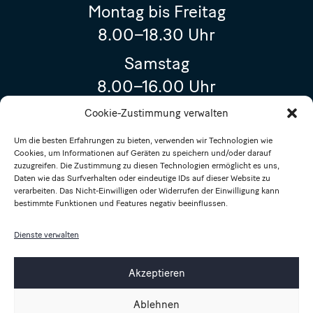
Montag bis Freitag
8.00–18.30 Uhr
Samstag
8.00–16.00 Uhr
Geschlossen
Cookie-Zustimmung verwalten
15. August 2026 (Maria Himmelfahrt)
Um die besten Erfahrungen zu bieten, verwenden wir Technologien wie
Cookies, um Informationen auf Geräten zu speichern und/oder darauf
Sonderöffnungszeiten
zuzugreifen. Die Zustimmung zu diesen Technologien ermöglicht es uns,
Daten wie das Surfverhalten oder eindeutige IDs auf dieser Website zu
8. August 2026
verarbeiten. Das Nicht-Einwilligen oder Widerrufen der Einwilligung kann
bestimmte Funktionen und Features negativ beeinflussen.
(Sommeröffnungszeiten)
8.00–14.00 Uhr
Dienste verwalten
14. August 2026
Akzeptieren
8.00–17.00 Uhr
Ablehnen