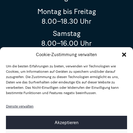
Montag bis Freitag
8.00–18.30 Uhr
Samstag
8.00–16.00 Uhr
Geschlossen
Cookie-Zustimmung verwalten
15. August 2026 (Maria Himmelfahrt)
Um die besten Erfahrungen zu bieten, verwenden wir Technologien wie
Cookies, um Informationen auf Geräten zu speichern und/oder darauf
Sonderöffnungszeiten
zuzugreifen. Die Zustimmung zu diesen Technologien ermöglicht es uns,
Daten wie das Surfverhalten oder eindeutige IDs auf dieser Website zu
8. August 2026
verarbeiten. Das Nicht-Einwilligen oder Widerrufen der Einwilligung kann
bestimmte Funktionen und Features negativ beeinflussen.
(Sommeröffnungszeiten)
8.00–14.00 Uhr
Dienste verwalten
14. August 2026
Akzeptieren
8.00–17.00 Uhr