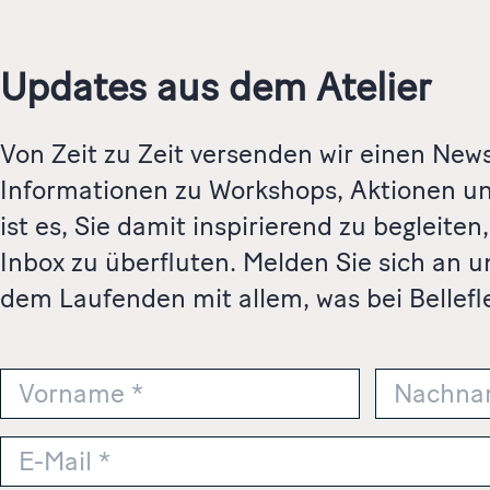
Updates aus dem Atelier
Von Zeit zu Zeit versenden wir einen News
Informationen zu Workshops, Aktionen un
ist es, Sie damit inspirierend zu begleiten
Inbox zu überfluten. Melden Sie sich an u
dem Laufenden mit allem, was bei Bellefle
N
a
m
V
N
E
e
o
a
-
r
*
c