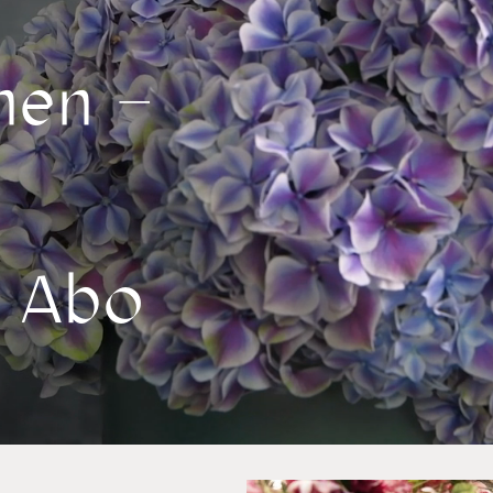
nen –
m Abo