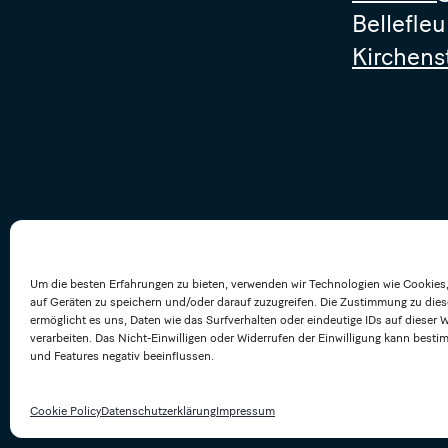
Bellefleu
Kirchens
Um die besten Erfahrungen zu bieten, verwenden wir Technologien wie Cookies
auf Geräten zu speichern und/oder darauf zuzugreifen. Die Zustimmung zu die
ermöglicht es uns, Daten wie das Surfverhalten oder eindeutige IDs auf dieser 
verarbeiten. Das Nicht-Einwilligen oder Widerrufen der Einwilligung kann best
und Features negativ beeinflussen.
Cookie Policy
Datenschutzerklärung
Impressum