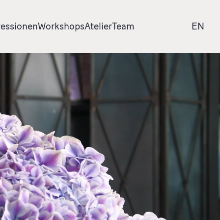
essionen
Workshops
Atelier
Team
EN