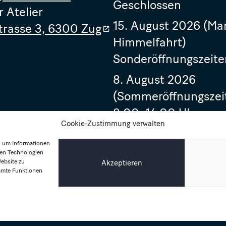
Geschlossen
r Atelier
15. August 2026 (Ma
trasse 3, 6300 Zug
Himmelfahrt)
Sonderöffnungszeite
8. August 2026
(Sommeröffnungszei
8.00–14.00 Uhr
Cookie-Zustimmung verwalten
14. August 2026
, um Informationen
8.00–17.00 Uhr
sen Technologien
Website zu
Akzeptieren
immte Funktionen
Impressum
Datenschutzerklärung
Allgemeine Geschäftsbedingungen
© 2026, Bellefleur Fleuriste GmbH