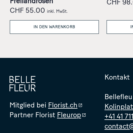
Freilandrosen
CHF
98
CHF
55.00
inkl. MwSt.
IN DEN WARENKORB
I
Kontakt
Bellefleu
Mitglied bei
Florist.ch
Kolinpla
Partner Florist
Fleurop
+41 41 71
contact@