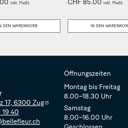
.00
CHF
85.00
inkl. MwSt.
inkl. MwSt.
N DEN WARENKORB
IN DEN WARENKO
Öffnungszeiten
Montag bis Freitag
r
8.00–18.30 Uhr
tz 17, 6300 Zug
Samstag
1 19 40
8.00–16.00 Uhr
bellefleur.ch
Geschlossen