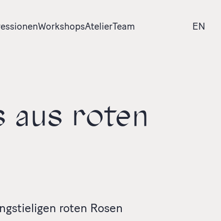
essionen
Workshops
Atelier
Team
EN
s aus roten
ngstieligen roten Rosen