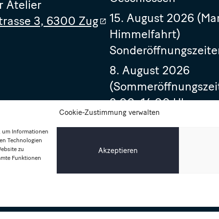
r Atelier
15. August 2026 (Ma
trasse 3, 6300 Zug
Himmelfahrt)
Sonderöffnungszeite
8. August 2026
(Sommeröffnungszei
8.00–14.00 Uhr
Cookie-Zustimmung verwalten
14. August 2026
, um Informationen
8.00–17.00 Uhr
sen Technologien
Website zu
Akzeptieren
immte Funktionen
Impressum
Datenschutzerklärung
Allgemeine Geschäftsbedingungen
© 2026, Bellefleur Fleuriste GmbH