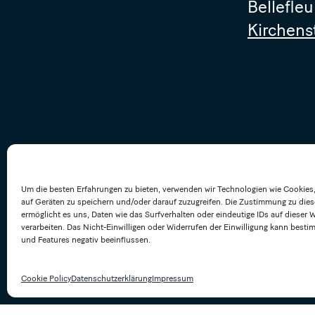
Bellefleu
Kirchens
Um die besten Erfahrungen zu bieten, verwenden wir Technologien wie Cookies
auf Geräten zu speichern und/oder darauf zuzugreifen. Die Zustimmung zu die
ermöglicht es uns, Daten wie das Surfverhalten oder eindeutige IDs auf dieser 
verarbeiten. Das Nicht-Einwilligen oder Widerrufen der Einwilligung kann best
und Features negativ beeinflussen.
Cookie Policy
Datenschutzerklärung
Impressum